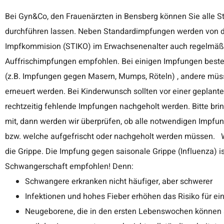
Bei Gyn&Co, den Frauenärzten in Bensberg können Sie alle 
durchführen lassen. Neben Standardimpfungen werden von der Ständigen
Impfkommision (STIKO) im Erwachsenenalter auch regelmäß
Auffrischimpfungen empfohlen. Bei einigen Impfungen besteht lebenslanger Schutz
(z.B. Impfungen gegen Masern, Mumps, Röteln) , andere mü
erneuert werden. Bei Kinderwunsch sollten vor einer geplanten Schwangerschaft
rechtzeitig fehlende Impfungen nachgeholt werden. Bitte bringen Sie Ihren Impfpass
mit, dann werden wir überprüfen, ob alle notwendigen Impfu
bzw. welche aufgefrischt oder nachgeholt werden müssen. Wir impfen auch gegen
die Grippe. Die Impfung gegen saisonale Grippe (Influenza) ist explizit in der
Schwangerschaft empfohlen! Denn:
Schwangere erkranken nicht häufiger, aber schwerer
Infektionen und hohes Fieber erhöhen das Risiko für ei
Neugeborene, die in den ersten Lebenswochen können