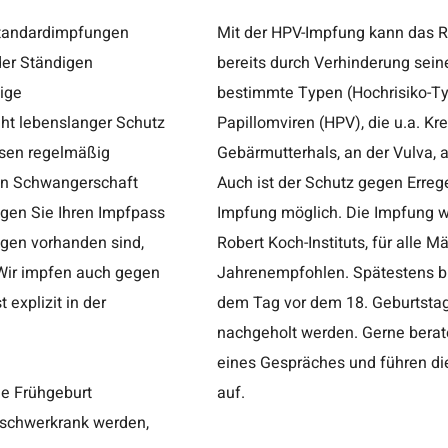
Standardimpfungen
Mit der HPV-Impfung kann das R
bereits durch Verhinderung seiner Vorstuf
ige
bestimmte Typen (Hochrisiko-T
Papillomviren (HPV), die u.a. 
ssen regelmäßig
Gebärmutterhals, an der Vulva, 
Auch ist der Schutz gegen Erreg
Impfung möglich. Die Impfung wird von der ständigen Impfkommission (STIKO) des
ngen vorhanden sind,
Robert Koch-Instituts, für alle 
Jahrenempfohlen. Spätestens bi
dem Tag vor dem 18. Geburtsta
nachgeholt werden. Gerne beraten wir Sie, Ihre Tochter bzw. Teenager im Rahmen
eines Gespräches und führen d
ne Frühgeburt
auf.
 schwerkrank werden,