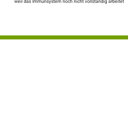
weil das Immunsystem noch nicht vollständig arbeitet
Gyn&Co
Montanusstraße 1
51429 Bergisch Gladbach
Ö
E-Mail
M
D
info@gynundco.de
M
Telefon
D
F
02204 57272